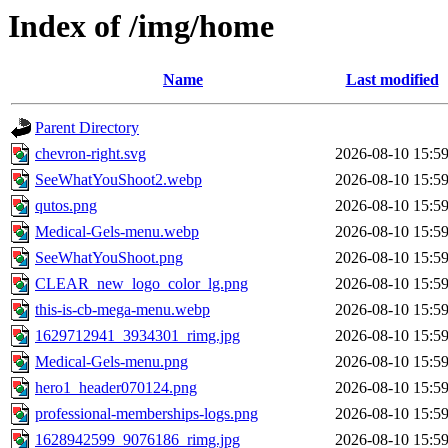
Index of /img/home
Name
Last modified
Parent Directory
chevron-right.svg
2026-08-10 15:5
SeeWhatYouShoot2.webp
2026-08-10 15:5
qutos.png
2026-08-10 15:5
Medical-Gels-menu.webp
2026-08-10 15:5
SeeWhatYouShoot.png
2026-08-10 15:5
CLEAR_new_logo_color_lg.png
2026-08-10 15:5
this-is-cb-mega-menu.webp
2026-08-10 15:5
1629712941_3934301_rimg.jpg
2026-08-10 15:5
Medical-Gels-menu.png
2026-08-10 15:5
hero1_header070124.png
2026-08-10 15:5
professional-memberships-logs.png
2026-08-10 15:5
1628942599_9076186_rimg.jpg
2026-08-10 15:5